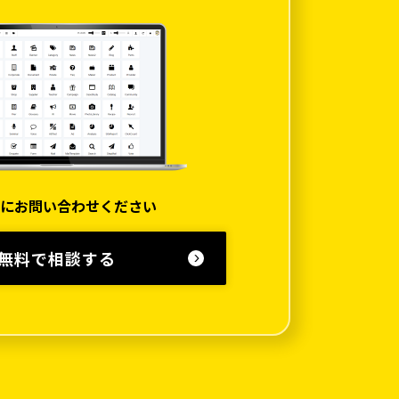
にお問い合わせください
無料で相談する