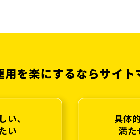
運用を楽にするなら
サイト
しい、
具体
たい
満た