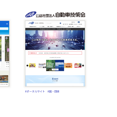
#ポータルサイト
#国・団体