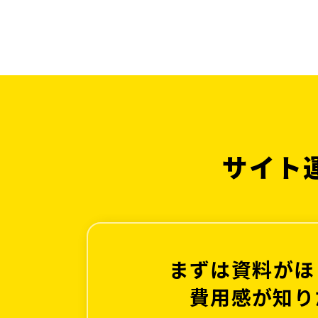
サイト
まずは資料がほ
費用感が知り