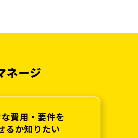
マネージ
的な費用・要件を
せるか知りたい