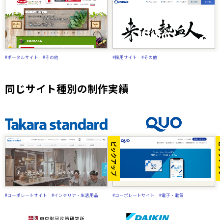
#ポータルサイト
#その他
#採用サイト
#その他
同じサイト種別の制作実績
ピックアップ
ピ
#コーポレートサイト
#インテリア・生活用品
#コーポレートサイト
#電子・電気