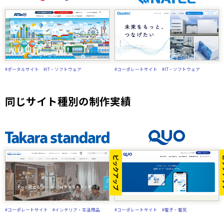
#ポータルサイト
#IT・ソフトウェア
#コーポレートサイト
#IT・ソフトウェア
同じサイト種別の制作実績
ピックアップ
ピ
#コーポレートサイト
#インテリア・生活用品
#コーポレートサイト
#電子・電気