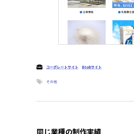
コーポレートサイト
BtoBサイト
その他
同じ業種の制作実績