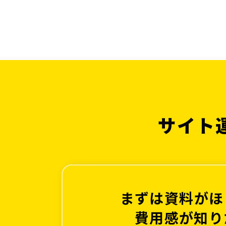
サイト
まずは資料がほ
費用感が知り