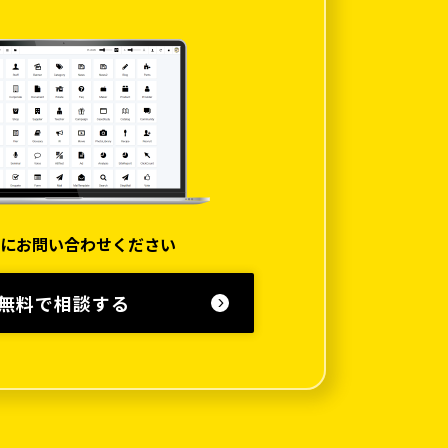
にお問い合わせください
無料で相談する