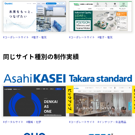
#コーポレートサイト
#電子・電気
#コーポレートサイト
#電子・電気
同じサイト種別の制作実績
ピックアップ
ピ
#ポータルサイト
#機械・化学
#コーポレートサイト
#インテリア・生活用品