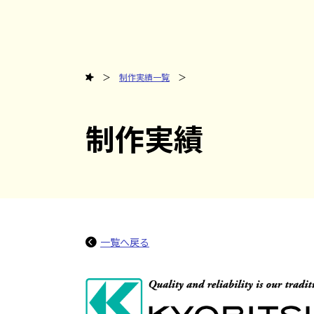
サイトマネージとは
機能
制作実績
制作実績一覧
つくれるサイト
ほかCMSとの
機能一覧
導入事例
デモ動画
外部連携実績
制作実績
サポート
セキュリティ
一覧へ戻る