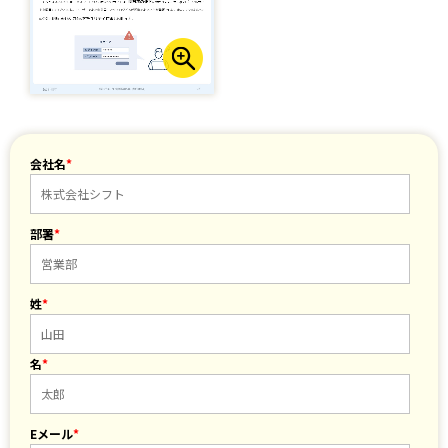
会社名
*
部署
*
姓
*
名
*
Eメール
*