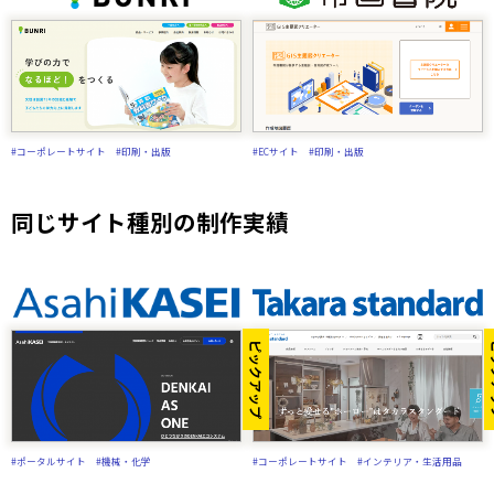
#コーポレートサイト
#印刷・出版
#ECサイト
#印刷・出版
同じサイト種別の制作実績
ピックアップ
ピ
#ポータルサイト
#機械・化学
#コーポレートサイト
#インテリア・生活用品