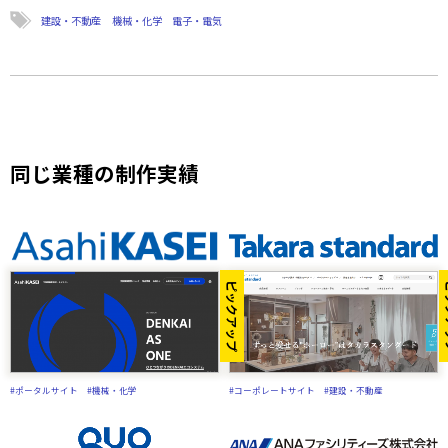
建設・不動産
機械・化学
電子・電気
同じ業種の制作実績
ピックアップ
ピ
#ポータルサイト
#機械・化学
#コーポレートサイト
#建設・不動産