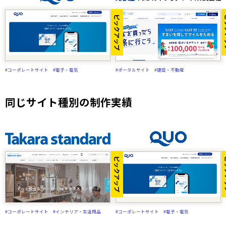
ピックアップ
ピ
#コーポレートサイト
#電子・電気
#ポータルサイト
#建設・不動産
同じサイト種別の制作実績
ピックアップ
ピ
#コーポレートサイト
#インテリア・生活用品
#コーポレートサイト
#電子・電気